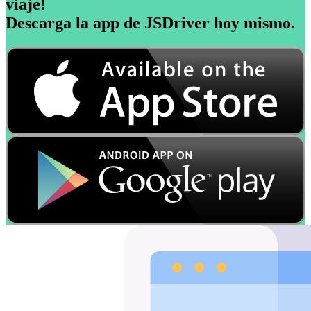
viaje!
Descarga la app de JSDriver ​​hoy mismo.