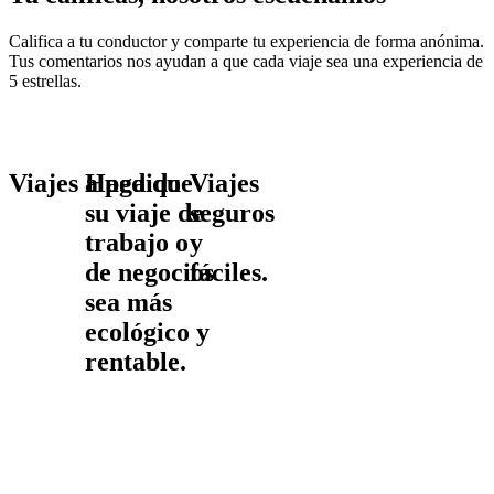
Califica a tu conductor y comparte tu experiencia de forma anónima.
Tus comentarios nos ayudan a que cada viaje sea una experiencia de
5 estrellas.
Viajes a pedido
Haga que
Viajes
su viaje de
seguros
trabajo o
y
de negocios
fáciles.
sea más
ecológico y
rentable.